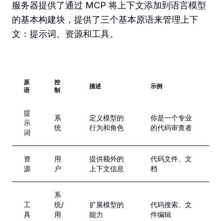
服务器提供了通过 MCP 将上下文添加到语言模型
的基本构建块，提供了三个基本原语来管理上下
文：提示词、资源和工具。
原
控
描述
示例
语
制
提
系
定义模型的
你是一个专业
示
统
行为和角色
的代码审查者
词
资
用
提供额外的
代码文件、文
源
户
上下文信息
档
系
工
统/
扩展模型的
代码搜索、文
具
用
能力
件编辑