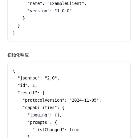
      "name": "ExampleClient",

      "version": "1.0.0"

    }

  }

}
初始化响应
{

  "jsonrpc": "2.0",

  "id": 1,

  "result": {

    "protocolVersion": "2024-11-05",

    "capabilities": {

      "logging": {},

      "prompts": {

        "listChanged": true

      },
