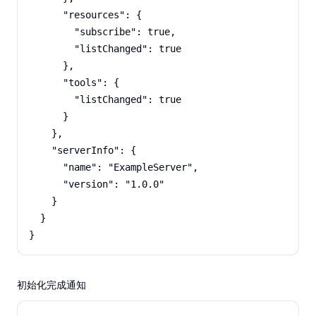
      "resources": {

        "subscribe": true,

        "listChanged": true

      },

      "tools": {

        "listChanged": true

      }

    },

    "serverInfo": {

      "name": "ExampleServer",

      "version": "1.0.0"

    }

  }

}
初始化完成通知