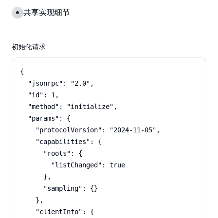
共享实现细节
初始化请求
{

  "jsonrpc": "2.0",

  "id": 1,

  "method": "initialize",

  "params": {

    "protocolVersion": "2024-11-05",

    "capabilities": {

      "roots": {

        "listChanged": true

      },

      "sampling": {}

    },

    "clientInfo": {
